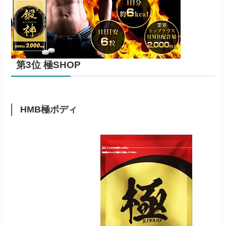
第3位 極SHOP
HMB極ボディ