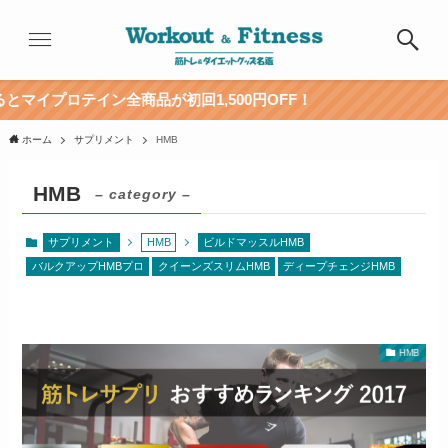
イン全商品が初回1,500円OFF！
ホーム
サプリメント
HMB
HMB
– category –
サプリメント
HMB
ビルドマッスルHMB
バルクアップHMBプロ
クイーンズスリムHMB
ディープチェンジHMB
HMB