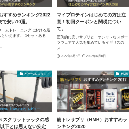
おすすめランキング2022
マイプロテインはじめての方は注
夫で安い10選。
意！初回クーポンと関税につい
て。
ホームトレーニングにおける最
といえます。 1セットある
圧倒的に安いサプリと、オシャレなスポー
ツウェアで人気を集めているイギリスの
ス...
8日
2022年6月8日
2022年6月8日
バーベルスタンド
HMB
NG スクワットラックの感
筋トレサプリ（HMB）おすすめラ
円以下とは思えない安定
ンキング2020