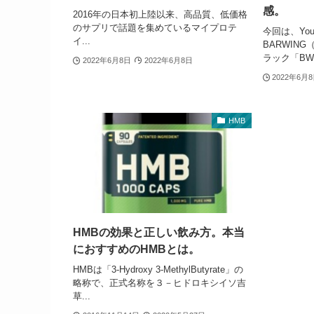
感。
2016年の日本初上陸以来、高品質、低価格
のサプリで話題を集めているマイプロテ
今回は、Yo
イ...
BARWIN
ラック「BW-B
2022年6月8日
2022年6月8日
2022年6月
HMB
HMBの効果と正しい飲み方。本当
におすすめのHMBとは。
HMBは「3-Hydroxy 3-MethylButyrate」の
略称で、正式名称を３－ヒドロキシイソ吉
草...