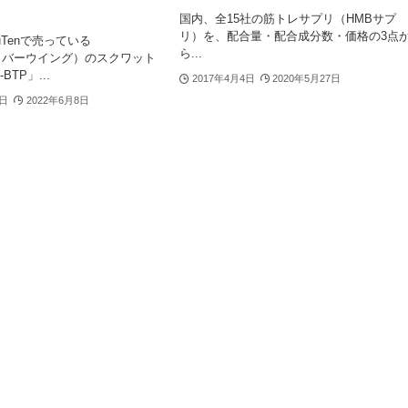
国内、全15社の筋トレサプリ（HMBサプ
リ）を、配合量・配合成分数・価格の3点
uTenで売っている
ら...
G（バーウイング）のスクワット
TP」...
2017年4月4日
2020年5月27日
8日
2022年6月8日